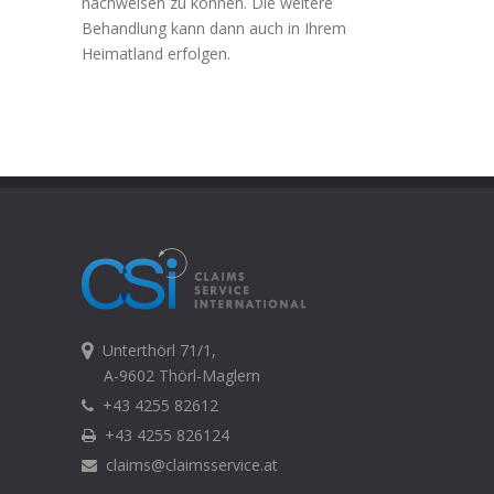
nachweisen zu können. Die weitere
Behandlung kann dann auch in Ihrem
Heimatland erfolgen.
Unterthörl 71/1,
A-9602 Thörl-Maglern
+43 4255 82612
+43 4255 826124
claims@claimsservice.at