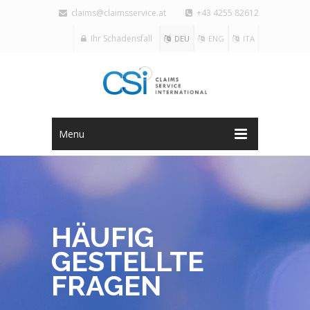
claims@claimsservice.at
+43 4255 82612
Ihr Schadensfall
DEU
ENG
ITA
Menu
HÄUFIG
GESTELLTE
FRAGEN