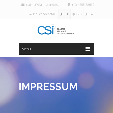
claims@claimsservice.at
+43 4255 82612
Ihr Schadensfall
DEU
ENG
ITA
Menu
IMPRESSUM