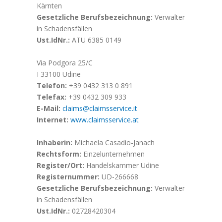
Kärnten
Gesetzliche Berufsbezeichnung:
Verwalter
in Schadensfällen
Ust.IdNr.:
ATU 6385 0149
Via Podgora 25/C
I 33100 Udine
Telefon:
+39 0432 313 0 891
Telefax:
+39 0432 309 933
E-Mail:
claims@claimsservice.it
Internet:
www.claimsservice.at
Inhaberin:
Michaela Casadio-Janach
Rechtsform:
Einzelunternehmen
Register/Ort:
Handelskammer Udine
Registernummer:
UD-266668
Gesetzliche Berufsbezeichnung:
Verwalter
in Schadensfällen
Ust.IdNr.:
02728420304