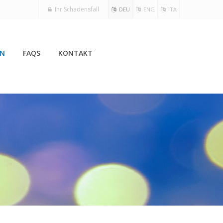
Ihr Schadensfall
DEU
ENG
ITA
EN
FAQS
KONTAKT