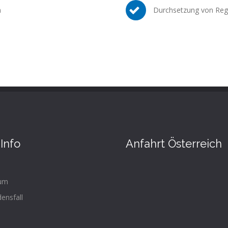
n
Durchsetzung von Reg
Info
Anfahrt Österreich
um
densfall