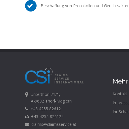
Beschaffung von Protokollen und Gerichtsakte
Mehr 
Kontakt
Unterthörl 71/1,
A-9602 Thörl-Maglern
Impress
+43 4255 82612
Ihr Scha
+43 4255 826124
claims@claimsservice.at