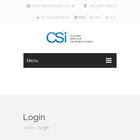
claims@claimsservice.at
+43 4255 82612
Ihr Schadensfall
DEU
ENG
ITA
Menu
Login
Home
/
Login