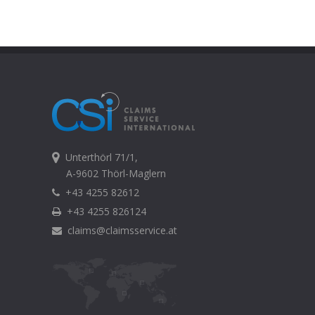
Unterthörl 71/1,
A-9602 Thörl-Maglern
+43 4255 82612
+43 4255 826124
claims@claimsservice.at