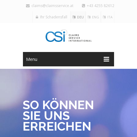
claims@claimsservice.at
+43 4255 82612
Ihr Schadensfall
DEU
ENG
ITA
Menu
SO KÖNNEN
SIE UNS
ERREICHEN